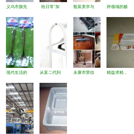
义乌市旗先
给日常“加
瓶装美学与
跨领域的极
日用品 手
点甜” 关于
建材力学的
致体验 从
机座产品列
小日子的温
碰撞——精
Sephora丝
表
柔主义
修图背后的
芙兰建筑风
设计语言
格看国际化
妆品购物网
站如何融合
建筑材料美
现代生活的
从富二代到
永康市荣信
精益求精，
学
实用之道
负债3000
日用品厂
妆点美好
家居、家电
万，他靠几
以匠心打造
——永康市
与护肤的最
毛钱建材逆
跨界颜值好
西城华高塑
佳搭配
袭成行业第
物
料五金日用
一
品厂的化妆
品包装之道