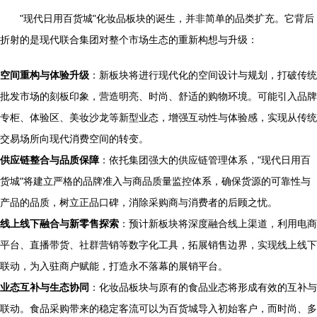
"现代日用百货城"化妆品板块的诞生，并非简单的品类扩充。它背后
折射的是现代联合集团对整个市场生态的重新构想与升级：
空间重构与体验升级
：新板块将进行现代化的空间设计与规划，打破传统
批发市场的刻板印象，营造明亮、时尚、舒适的购物环境。可能引入品牌
专柜、体验区、美妆沙龙等新型业态，增强互动性与体验感，实现从传统
交易场所向现代消费空间的转变。
供应链整合与品质保障
：依托集团强大的供应链管理体系，"现代日用百
货城"将建立严格的品牌准入与商品质量监控体系，确保货源的可靠性与
产品的品质，树立正品口碑，消除采购商与消费者的后顾之忧。
线上线下融合与新零售探索
：预计新板块将深度融合线上渠道，利用电商
平台、直播带货、社群营销等数字化工具，拓展销售边界，实现线上线下
联动，为入驻商户赋能，打造永不落幕的展销平台。
业态互补与生态协同
：化妆品板块与原有的食品业态将形成有效的互补与
联动。食品采购带来的稳定客流可以为百货城导入初始客户，而时尚、多