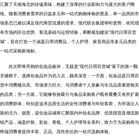
汇聚了天南海北的珍馐美味，构建了深厚的行业影响力与庞大的客户网
络。随着消费者需求的日益多元和一站式购物体验的普及，单一品类的市
场形态已难以满足现代商贸流通的需求。现代联合集团审时度势，依托现
有市场的区位优势、客流基础与运营经验，果断规划建设"现代日用百货
城"，旨在打造一个涵盖日用消费品、个人护理、家居用品等多元品类的
一站式采购新地标。
此次即将亮相的化妆品板块，无疑是"现代日用百货城"落下的第一颗
关键棋子。选择化妆品作为切入点，颇具深意：一方面，化妆品是日用百
货中消费频次高、市场潜力巨大、与消费者个人形象与生活品质紧密相关
的品类；另一方面，它能够有效吸引与食品采购客户既有重叠又有所扩展
的消费群体，特别是追求品质生活的女性消费者与年轻客群，为市场注入
新的活力。据悉，该化妆品城将汇聚国内外知名品牌、优质国货及潮流新
锐产品，涵盖护肤、彩妆、香氛、个人护理等全系列，致力于为采购商与
终端消费者提供丰富、正品、高性价比的一站式选购体验。