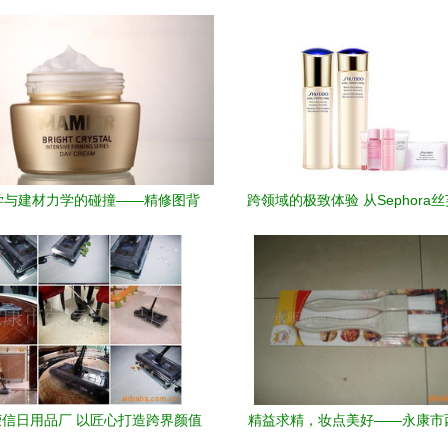
学与建材力学的碰撞——精修图背
跨领域的极致体验 从Sephora
后的设计语言
风格看国际化妆品购物网站如何
材料美学
信日用品厂 以匠心打造跨界颜值
精益求精，妆点美好——永康市