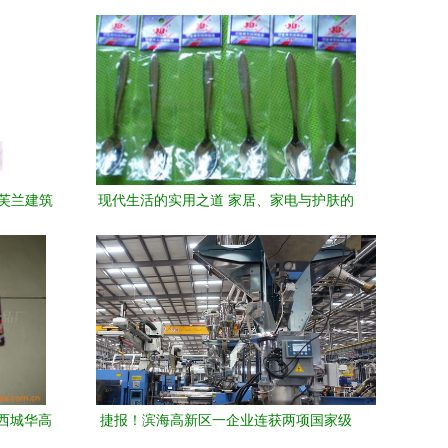
丝芙兰建筑
现代生活的实用之道 家居、家电与护肤的
融合建筑
最佳搭配
西城华高
捷报！滨海高新区一企业连获两项国家级