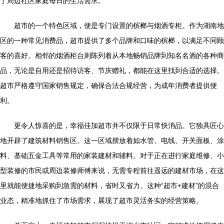
了周边社区家庭每日的生活需求。
超市的一个特色区域，便是专门设置的槟榔与烟酒专柜。作为湖南地
区的一种常见消费品，超市提供了多个品牌和口味的槟榔，以满足不同顾
客的喜好。相邻的烟酒柜台则陈列着从本地畅销品牌到知名名酒的各种商
品，无论是自用还是招待访客、节庆赠礼，都能在这里找到合适的选择。
超市严格遵守国家销售规定，确保合法合规经营，为成年消费者提供便
利。
更令人惊喜的是，幸福佳加超市并不仅限于日常快消品。它独具匠心
地开辟了建筑材料销售区。这一区域摆放着如水管、电线、开关面板、涂
料、基础五金工具等常用的家装建材和辅料。对于正在进行家庭维修、小
型装修的市民或周边装修师傅来说，无需专程前往遥远的建材市场，在这
里就能便捷地采购到急需的材料，省时又省力。这种“超市+建材”的混合
业态，精准地抓住了市场需求，展现了超市灵活务实的经营策略。