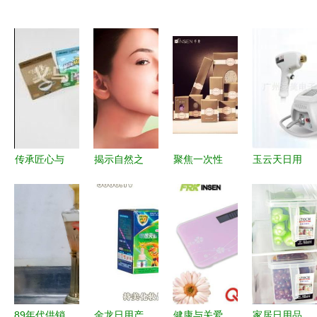
传承匠心与
揭示自然之
聚焦一次性
玉云天日用
创新——义
美——
日用品的渠
品厂的化妆
乌市意点日
gratiae化妆
道优势 批
品探索 天
用品厂押注
品的护肤哲
发、供应与
然力量与现
建筑材料新
学
厂家直供全
代需求的完
赛道
解析
美结合
89年代供销
金龙日用产
健康与关爱
家居日用品