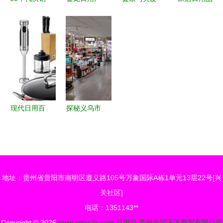
社回忆 你
品 优质保
的精准传递
与化妆品
会为这27件
障的建筑日
壹品日用品
提升生活品
老物件支付
常利器，最
电子体重
质的双重奏
现在的玩具
新图解使用
秤，理想活
币吗？
体验解析
动礼品之选
现代日用百
探秘义乌市
货城 新妆
金拓日用品
登场，点亮
化妆品领域
浙江食品市
的创新与机
场多元发展
遇
地址：贵州省贵阳市南明区遵义路105号万象国际A栋1单元13层22号[兴
新篇章
关社区]
电话：1351143**
Copyright © 2026
www.jmtxc2c.com
日用品
贵州金贸天下商贸有限公司