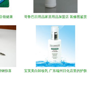
引领健康
哥鲁巴日用品家居用品加盟店 装修图鉴赏
与化妆品专区的融合之道
锈钢惊喜
宝芙美白卸妆乳 广东端州日化店里的护肤
新选择